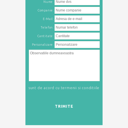
:
Nume
:
Companie
:
E-Mail
:
Telefon
Cantitate:
Personalizare:
sunt de acord cu
termenii si conditiile
TRIMITE