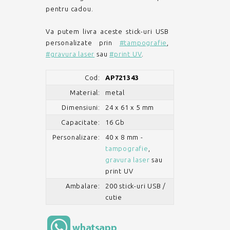
pentru cadou.
Va putem livra aceste stick-uri USB
personalizate prin
#tampografie
,
#gravura laser
sau
#print UV
.
Cod:
AP721343
Material:
metal
Dimensiuni:
24 x 61 x 5 mm
Capacitate:
16 Gb
Personalizare:
40 x 8 mm -
tampografie
,
gravura laser
sau
print UV
Ambalare:
200 stick-uri USB /
cutie