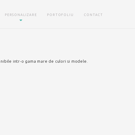
PERSONALIZARE
PORTOFOLIU
CONTACT
onibile intr-o gama mare de culori si modele.