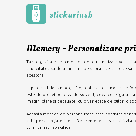
stickuriusb
Memory - Personalizare pr
Tampografia este o metoda de personalizare versatila 
capacitatea sa de a imprima pe suprafete curbate sau n
acestora.
In procesul de tampografie, o placa de silicon este fo
este de obicei pe baza de solvent, ceea ce asigura o 
imagini clare si detaliate, cu o varietate de culori disp
Aceasta metoda de personalizare este potrivita pentru 
cutii pentru bijuterii etc. De asemenea, este utilizata 
cu informatii specifice.