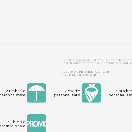
Pe site se pot intalni diferente intre descrier
Pentru comenzi ferme solicitati mostra sau i
2026 © ADPROMEDIA GROUP
TERMENI SI CONDITII
umbrele
esarfe
briche
personalizate
personalizate
personaliza
obiecte
promotionale