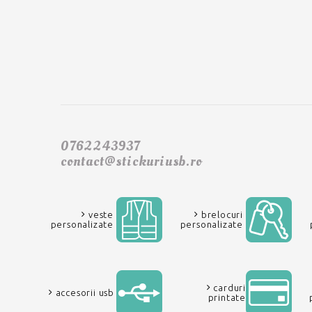
0762243937
contact@stickuriusb.ro
veste
brelocuri
personalizate
personalizate
carduri
accesorii usb
printate