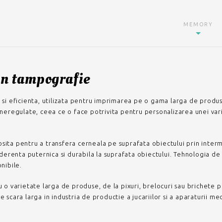
MEMORY
in tampografie
si eficienta, utilizata pentru imprimarea pe o gama larga de produs
eregulate, ceea ce o face potrivita pentru personalizarea unei vari
losita pentru a transfera cerneala pe suprafata obiectului prin inte
aderenta puternica si durabila la suprafata obiectului. Tehnologia 
onibile.
o varietate larga de produse, de la pixuri, brelocuri sau brichete pa
pe scara larga in industria de productie a jucariilor si a aparaturii