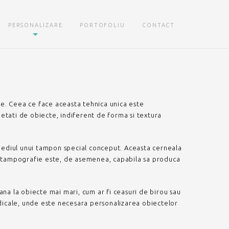
PERSONALIZARE
PORTOFOLIU
CONTACT
e. Ceea ce face aceasta tehnica unica este
etati de obiecte, indiferent de forma si textura
rmediul unui tampon special conceput. Aceasta cerneala
de tampografie este, de asemenea, capabila sa produca
na la obiecte mai mari, cum ar fi ceasuri de birou sau
 medicale, unde este necesara personalizarea obiectelor