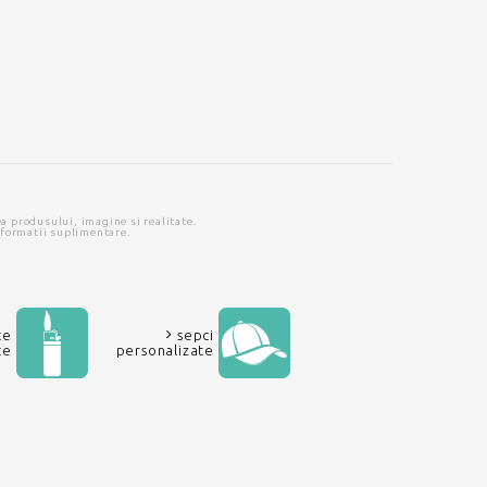
ea produsului, imagine si realitate.
nformatii suplimentare.
te
sepci
te
personalizate