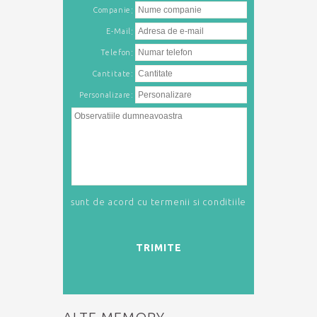
:
Companie
:
E-Mail
:
Telefon
Cantitate:
Personalizare:
sunt de acord cu
termenii si conditiile
TRIMITE