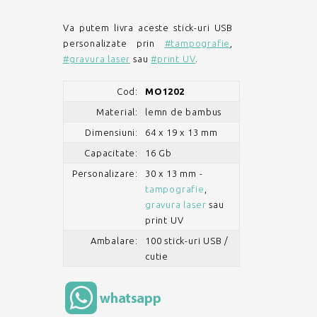
Va putem livra aceste stick-uri USB
personalizate prin
#tampografie
,
#gravura laser
sau
#print UV
.
Cod:
MO1202
Material:
lemn de bambus
Dimensiuni:
64 x 19 x 13 mm
Capacitate:
16 Gb
Personalizare:
30 x 13 mm -
tampografie
,
gravura laser
sau
print UV
Ambalare:
100 stick-uri USB /
cutie